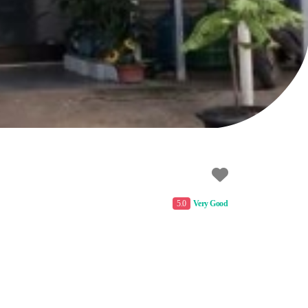
5.0
Very Good