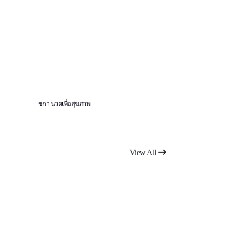
ชกา นวดเพื่อสุขภาพ
เอมมิกา3​ราม​อินทร
View All