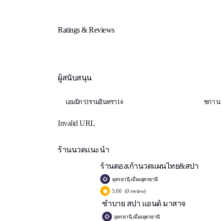
Ratings & Reviews
ผู้สนับสนุน
เอมมิกา3​ราม​อินทรา​14​
ชก
Invalid URL
ร้านนวดแนะนำ
ร้านตองเก้านวดแผนไทย&สปา
อุดรธานี,เมืองอุดรธานี
5.00
(0 review)
ซำบาย สปา แอนด์ มาสาจ
อุดรธานี,เมืองอุดรธานี